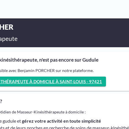
CHER
apeute
nésithérapeute, n'est pas encore sur Gudule
ssible avec Benjamin PORCHER sur notre plateforme.
HÉRAPEUTE À DOMICILE À SAINT-LOUIS - 97421
?
otidien de Masseur-Kinésithérapeute à domicile :
me gudule et
gérez votre activité en toute simplicité
ts et de leurs proches en recherche de soins de masseur-kinésith