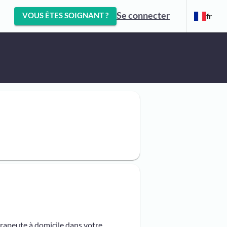
Se connecter
VOUS ÊTES SOIGNANT ?
fr
érapeute à domicile dans votre