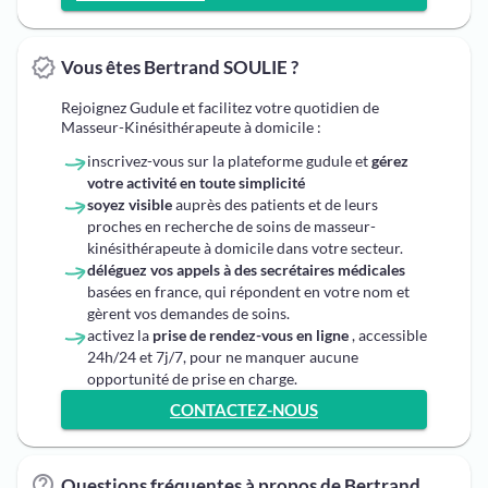
Vous êtes Bertrand SOULIE ?
Rejoignez Gudule et facilitez votre quotidien de
Masseur-Kinésithérapeute à domicile :
inscrivez-vous sur la plateforme gudule et
gérez
votre activité en toute simplicité
soyez visible
auprès des patients et de leurs
proches en recherche de soins de masseur-
kinésithérapeute à domicile dans votre secteur.
déléguez vos appels à des secrétaires médicales
basées en france, qui répondent en votre nom et
gèrent vos demandes de soins.
activez la
prise de rendez-vous en ligne
, accessible
24h/24 et 7j/7, pour ne manquer aucune
opportunité de prise en charge.
CONTACTEZ-NOUS
Questions fréquentes à propos de Bertrand