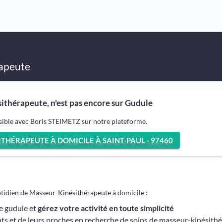
apeute
ithérapeute, n'est pas encore sur Gudule
sible avec Boris STEIMETZ sur notre plateforme.
HÉRAPEUTE À DOMICILE À SAINT-PAUL - 97460
otidien de Masseur-Kinésithérapeute à domicile :
me gudule et
gérez votre activité en toute simplicité
ts et de leurs proches en recherche de soins de masseur-kinésith