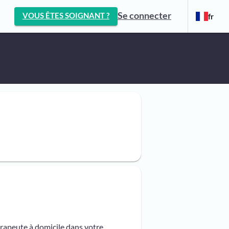
Se connecter
VOUS ÊTES SOIGNANT ?
fr
érapeute à domicile dans votre