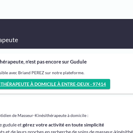
apeute
hérapeute, n'est pas encore sur Gudule
sible avec Briand PEREZ sur notre plateforme.
THÉRAPEUTE À DOMICILE À ENTRE-DEUX - 97414
otidien de Masseur-Kinésithérapeute à domicile :
me gudule et
gérez votre activité en toute simplicité
ts et de leurs proches en recherche de soins de masseur-kinésith