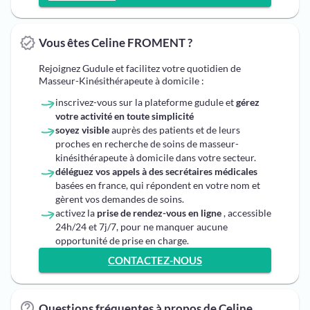
Vous êtes Celine FROMENT ?
Rejoignez Gudule et facilitez votre quotidien de
Masseur-Kinésithérapeute à domicile :
inscrivez-vous sur la plateforme gudule et
gérez
votre activité en toute simplicité
soyez visible
auprès des patients et de leurs
proches en recherche de soins de masseur-
kinésithérapeute à domicile dans votre secteur.
déléguez vos appels à des secrétaires médicales
basées en france, qui répondent en votre nom et
gèrent vos demandes de soins.
activez la
prise de rendez-vous en ligne
, accessible
24h/24 et 7j/7, pour ne manquer aucune
opportunité de prise en charge.
CONTACTEZ-NOUS
Questions fréquentes à propos de Celine