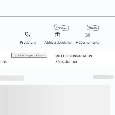
Nouveau !
Bientôt
stethoscope
medical_services
holiday_village
Praticiens
Aides à domicile
Hébergements
Je ne trouve pas l'adresse
MOTIF DE CONSULTATION