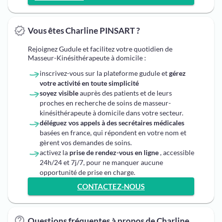
Vous êtes Charline PINSART ?
Rejoignez Gudule et facilitez votre quotidien de
Masseur-Kinésithérapeute à domicile :
inscrivez-vous sur la plateforme gudule et
gérez
votre activité en toute simplicité
soyez visible
auprès des patients et de leurs
proches en recherche de soins de masseur-
kinésithérapeute à domicile dans votre secteur.
déléguez vos appels à des secrétaires médicales
basées en france, qui répondent en votre nom et
gèrent vos demandes de soins.
activez la
prise de rendez-vous en ligne
, accessible
24h/24 et 7j/7, pour ne manquer aucune
opportunité de prise en charge.
CONTACTEZ-NOUS
Questions fréquentes à propos de Charline