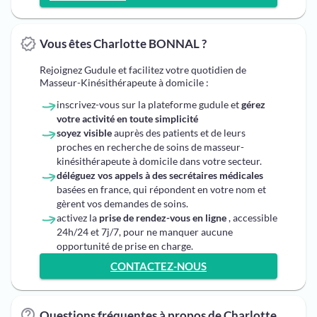
Vous êtes Charlotte BONNAL ?
Rejoignez Gudule et facilitez votre quotidien de
Masseur-Kinésithérapeute à domicile :
inscrivez-vous sur la plateforme gudule et
gérez
votre activité en toute simplicité
soyez visible
auprès des patients et de leurs
proches en recherche de soins de masseur-
kinésithérapeute à domicile dans votre secteur.
déléguez vos appels à des secrétaires médicales
basées en france, qui répondent en votre nom et
gèrent vos demandes de soins.
activez la
prise de rendez-vous en ligne
, accessible
24h/24 et 7j/7, pour ne manquer aucune
opportunité de prise en charge.
CONTACTEZ-NOUS
Questions fréquentes à propos de Charlotte