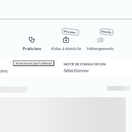
Nouveau !
Bientôt
stethoscope
medical_services
holiday_village
Praticiens
Aides à domicile
Hébergements
Je ne trouve pas l'adresse
MOTIF DE CONSULTATION