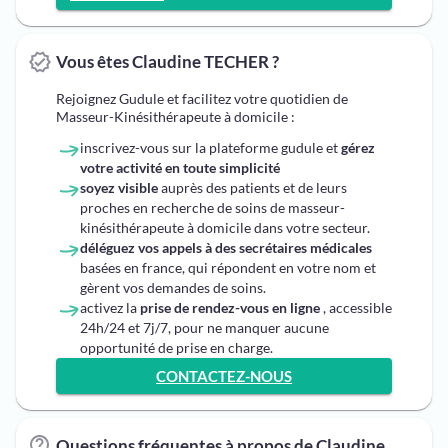
Vous êtes Claudine TECHER ?
Rejoignez Gudule et facilitez votre quotidien de
Masseur-Kinésithérapeute à domicile :
inscrivez-vous sur la plateforme gudule et
gérez
votre activité en toute simplicité
soyez visible
auprès des patients et de leurs
proches en recherche de soins de masseur-
kinésithérapeute à domicile dans votre secteur.
déléguez vos appels à des secrétaires médicales
basées en france, qui répondent en votre nom et
gèrent vos demandes de soins.
activez la
prise de rendez-vous en ligne
, accessible
24h/24 et 7j/7, pour ne manquer aucune
opportunité de prise en charge.
CONTACTEZ-NOUS
Questions fréquentes à propos de Claudine