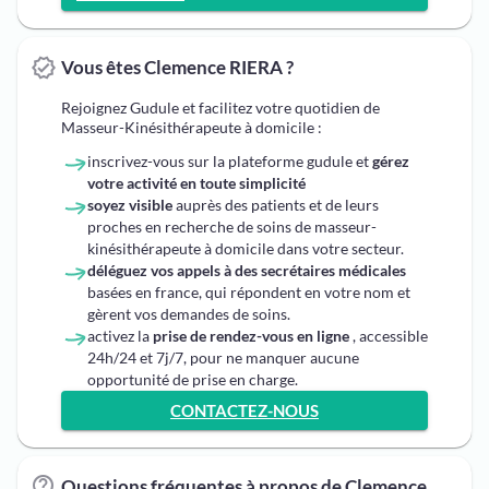
Vous êtes Clemence RIERA ?
Rejoignez Gudule et facilitez votre quotidien de
Masseur-Kinésithérapeute à domicile :
inscrivez-vous sur la plateforme gudule et
gérez
votre activité en toute simplicité
soyez visible
auprès des patients et de leurs
proches en recherche de soins de masseur-
kinésithérapeute à domicile dans votre secteur.
déléguez vos appels à des secrétaires médicales
basées en france, qui répondent en votre nom et
gèrent vos demandes de soins.
activez la
prise de rendez-vous en ligne
, accessible
24h/24 et 7j/7, pour ne manquer aucune
opportunité de prise en charge.
CONTACTEZ-NOUS
Questions fréquentes à propos de Clemence