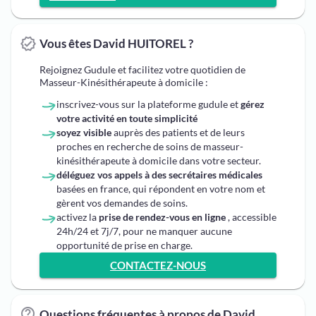
Vous êtes David HUITOREL ?
Rejoignez Gudule et facilitez votre quotidien de
Masseur-Kinésithérapeute à domicile :
inscrivez-vous sur la plateforme gudule et
gérez
votre activité en toute simplicité
soyez visible
auprès des patients et de leurs
proches en recherche de soins de masseur-
kinésithérapeute à domicile dans votre secteur.
déléguez vos appels à des secrétaires médicales
basées en france, qui répondent en votre nom et
gèrent vos demandes de soins.
activez la
prise de rendez-vous en ligne
, accessible
24h/24 et 7j/7, pour ne manquer aucune
opportunité de prise en charge.
CONTACTEZ-NOUS
Questions fréquentes à propos de David