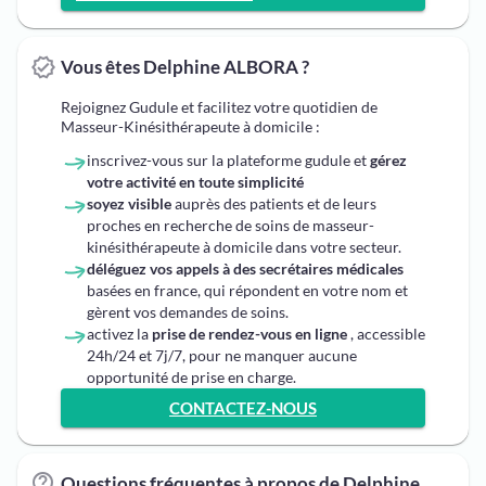
Vous êtes Delphine ALBORA ?
Rejoignez Gudule et facilitez votre quotidien de
Masseur-Kinésithérapeute à domicile :
inscrivez-vous sur la plateforme gudule et
gérez
votre activité en toute simplicité
soyez visible
auprès des patients et de leurs
proches en recherche de soins de masseur-
kinésithérapeute à domicile dans votre secteur.
déléguez vos appels à des secrétaires médicales
basées en france, qui répondent en votre nom et
gèrent vos demandes de soins.
activez la
prise de rendez-vous en ligne
, accessible
24h/24 et 7j/7, pour ne manquer aucune
opportunité de prise en charge.
CONTACTEZ-NOUS
Questions fréquentes à propos de Delphine