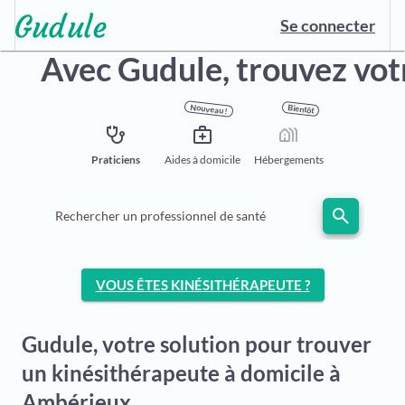
Se connecter
Avec Gudule,
trouvez vot
Nouveau !
Bientôt
stethoscope
medical_services
holiday_village
Praticiens
Aides à domicile
Hébergements
search
Rechercher un professionnel de santé
VOUS ÊTES KINÉSITHÉRAPEUTE ?
Gudule, votre solution pour trouver
un kinésithérapeute à domicile à
Ambérieux