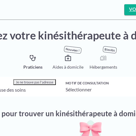
VO
z votre kinésithérapeute à 
Nouveau !
Bientôt
stethoscope
medical_services
holiday_village
Praticiens
Aides à domicile
Hébergements
Je ne trouve pas l'adresse
MOTIF DE CONSULTATION
n pour trouver un kinésithérapeute à domi