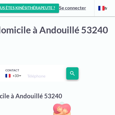
Se connecter
US ÊTES KINÉSITHÉRAPEUTE ?
fr
domicile
à Andouillé 53240
CONTACT
search
Téléphone
+33
cile à Andouillé 53240