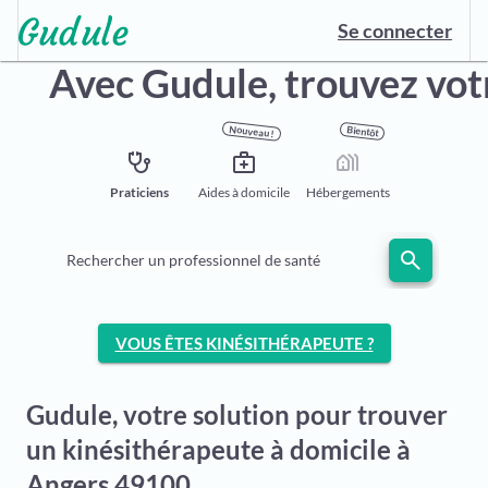
Se connecter
Avec Gudule,
trouvez vot
Nouveau !
Bientôt
stethoscope
medical_services
holiday_village
Praticiens
Aides à domicile
Hébergements
search
Rechercher un professionnel de santé
VOUS ÊTES KINÉSITHÉRAPEUTE ?
Gudule, votre solution pour trouver
un kinésithérapeute à domicile à
Angers 49100