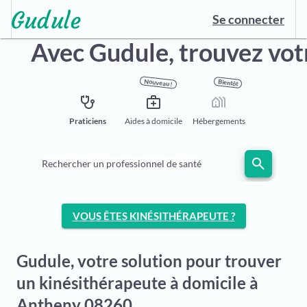
Se connecter
Avec Gudule,
trouvez vot
Nouveau !
Bientôt
stethoscope
medical_services
holiday_village
Praticiens
Aides à domicile
Hébergements
search
Rechercher un professionnel de santé
VOUS ÊTES KINÉSITHÉRAPEUTE ?
Gudule, votre solution pour trouver
un kinésithérapeute à domicile à
Antheny 08260