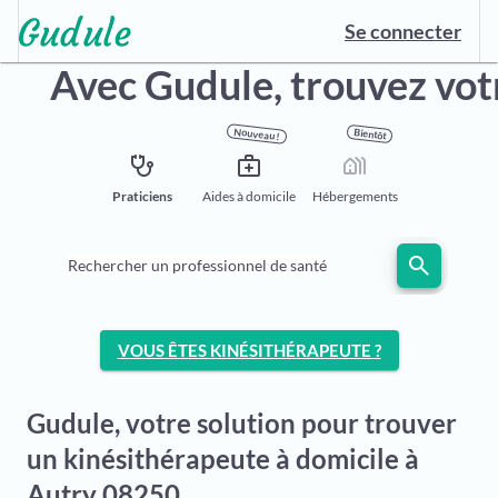
Se connecter
Avec Gudule,
trouvez vot
Nouveau !
Bientôt
stethoscope
medical_services
holiday_village
Praticiens
Aides à domicile
Hébergements
search
Rechercher un professionnel de santé
VOUS ÊTES KINÉSITHÉRAPEUTE ?
Gudule, votre solution pour trouver
un kinésithérapeute à domicile à
Autry 08250