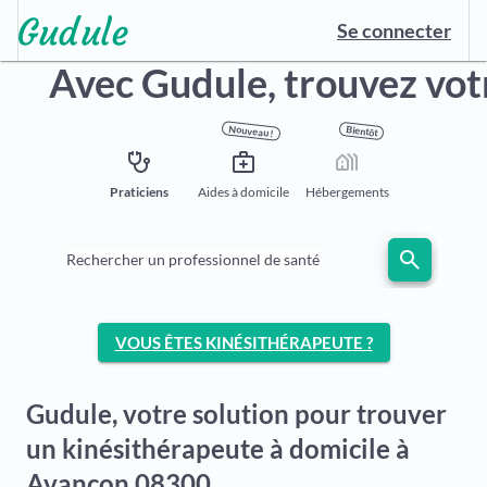
Se connecter
Avec Gudule,
trouvez vot
Nouveau !
Bientôt
stethoscope
medical_services
holiday_village
Praticiens
Aides à domicile
Hébergements
search
Rechercher un professionnel de santé
VOUS ÊTES KINÉSITHÉRAPEUTE ?
Gudule, votre solution pour trouver
un kinésithérapeute à domicile à
Avançon 08300