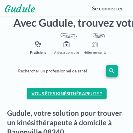
Se connecter
Avec Gudule,
trouvez vot
Nouveau !
Bientôt
stethoscope
medical_services
holiday_village
Praticiens
Aides à domicile
Hébergements
search
Rechercher un professionnel de santé
VOUS ÊTES KINÉSITHÉRAPEUTE ?
Gudule, votre solution pour trouver
un kinésithérapeute à domicile à
Bayonville 08240