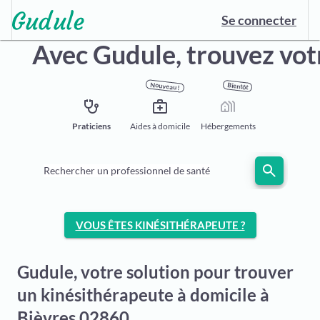
Se connecter
Avec Gudule,
trouvez vot
Nouveau !
Bientôt
stethoscope
medical_services
holiday_village
Praticiens
Aides à domicile
Hébergements
search
Rechercher un professionnel de santé
VOUS ÊTES KINÉSITHÉRAPEUTE ?
Gudule, votre solution pour trouver
un kinésithérapeute à domicile à
Bièvres 02860