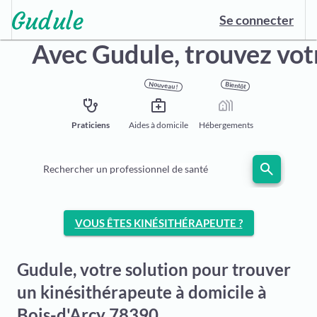
Se connecter
Avec Gudule,
trouvez vot
Nouveau !
Bientôt
stethoscope
medical_services
holiday_village
Praticiens
Aides à domicile
Hébergements
search
Rechercher un professionnel de santé
VOUS ÊTES KINÉSITHÉRAPEUTE ?
Gudule, votre solution pour trouver
un kinésithérapeute à domicile à
Bois-d'Arcy 78390