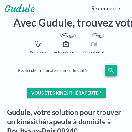
Se connecter
Avec Gudule,
trouvez vot
Nouveau !
Bientôt
stethoscope
medical_services
holiday_village
Praticiens
Aides à domicile
Hébergements
search
Rechercher un professionnel de santé
VOUS ÊTES KINÉSITHÉRAPEUTE ?
Gudule, votre solution pour trouver
un kinésithérapeute à domicile à
Boult-aux-Bois 08240