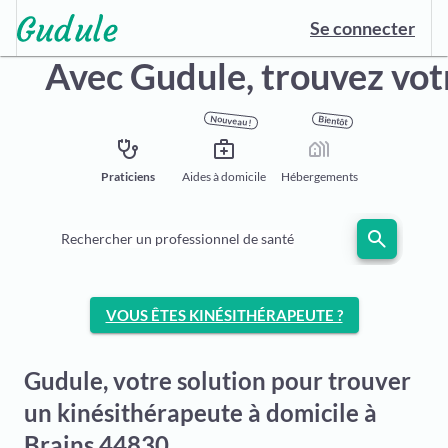
Se connecter
Avec Gudule,
trouvez vot
Nouveau !
Bientôt
stethoscope
medical_services
holiday_village
Praticiens
Aides à domicile
Hébergements
search
Rechercher un professionnel de santé
VOUS ÊTES KINÉSITHÉRAPEUTE ?
Gudule, votre solution pour trouver
un kinésithérapeute à domicile à
Brains 44830