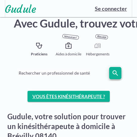
Se connecter
Avec Gudule,
trouvez vot
Nouveau !
Bientôt
stethoscope
medical_services
holiday_village
Praticiens
Aides à domicile
Hébergements
search
Rechercher un professionnel de santé
VOUS ÊTES KINÉSITHÉRAPEUTE ?
Gudule, votre solution pour trouver
un kinésithérapeute à domicile à
Brévilly 08140