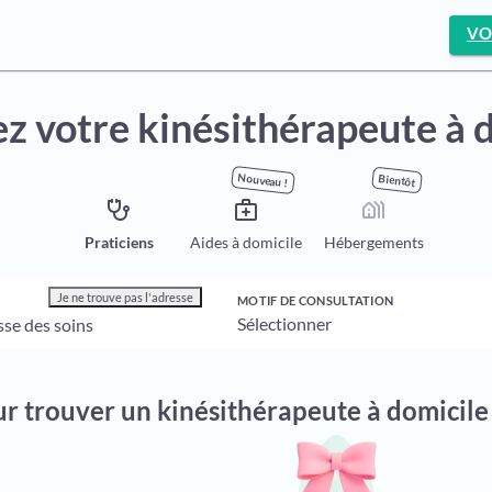
VO
z votre kinésithérapeute à 
Nouveau !
Bientôt
stethoscope
medical_services
holiday_village
Praticiens
Aides à domicile
Hébergements
Je ne trouve pas l'adresse
MOTIF DE CONSULTATION
ur trouver un kinésithérapeute à domicile