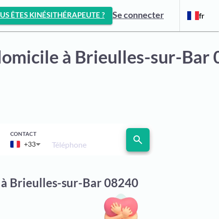
Se connecter
US ÊTES KINÉSITHÉRAPEUTE ?
fr
domicile
à Brieulles-sur-Bar
CONTACT
search
Téléphone
+33
 à Brieulles-sur-Bar 08240