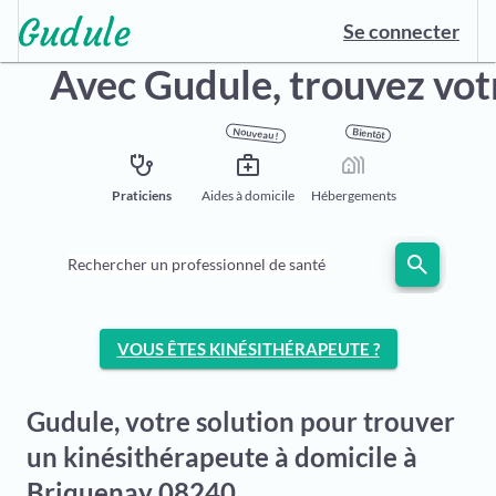
Se connecter
Avec Gudule,
trouvez vot
Nouveau !
Bientôt
stethoscope
medical_services
holiday_village
Praticiens
Aides à domicile
Hébergements
search
Rechercher un professionnel de santé
VOUS ÊTES KINÉSITHÉRAPEUTE ?
Gudule, votre solution pour trouver
un kinésithérapeute à domicile à
Briquenay 08240