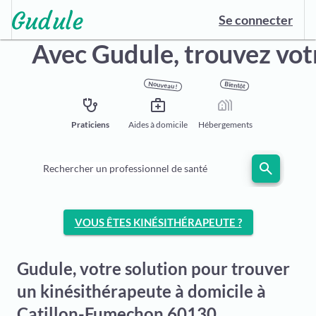
Se connecter
Avec Gudule,
trouvez vot
Nouveau !
Bientôt
stethoscope
medical_services
holiday_village
Praticiens
Aides à domicile
Hébergements
search
Rechercher un professionnel de santé
VOUS ÊTES KINÉSITHÉRAPEUTE ?
Gudule, votre solution pour trouver
un kinésithérapeute à domicile à
Catillon-Fumechon 60130