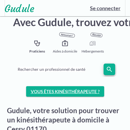
Se connecter
Avec Gudule,
trouvez vot
Nouveau !
Bientôt
stethoscope
medical_services
holiday_village
Praticiens
Aides à domicile
Hébergements
search
Rechercher un professionnel de santé
VOUS ÊTES KINÉSITHÉRAPEUTE ?
Gudule, votre solution pour trouver
un kinésithérapeute à domicile à
Cessy 01170