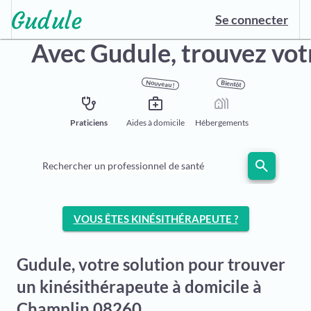
Se connecter
Avec Gudule,
trouvez vot
Nouveau !
Bientôt
stethoscope
medical_services
holiday_village
Praticiens
Aides à domicile
Hébergements
search
Rechercher un professionnel de santé
VOUS ÊTES KINÉSITHÉRAPEUTE ?
Gudule, votre solution pour trouver
un kinésithérapeute à domicile à
Champlin 08260