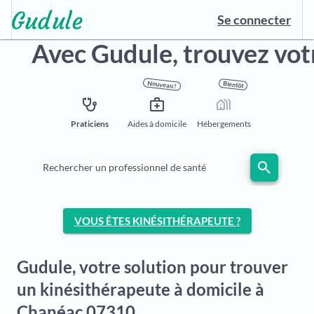
Se connecter
Avec Gudule,
trouvez vot
Nouveau !
Bientôt
stethoscope
medical_services
holiday_village
Praticiens
Aides à domicile
Hébergements
search
Rechercher un professionnel de santé
VOUS ÊTES KINÉSITHÉRAPEUTE ?
Gudule, votre solution pour trouver
un kinésithérapeute à domicile à
Chanéac 07310