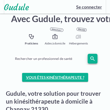
Se connecter
Avec Gudule,
trouvez vot
Nouveau !
Bientôt
stethoscope
medical_services
holiday_village
Praticiens
Aides à domicile
Hébergements
search
Rechercher un professionnel de santé
VOUS ÊTES KINÉSITHÉRAPEUTE ?
Gudule, votre solution pour trouver
un kinésithérapeute à domicile à
Channay 21330