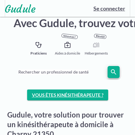
Se connecter
Avec Gudule,
trouvez vot
Nouveau !
Bientôt
stethoscope
medical_services
holiday_village
Praticiens
Aides à domicile
Hébergements
search
Rechercher un professionnel de santé
VOUS ÊTES KINÉSITHÉRAPEUTE ?
Gudule, votre solution pour trouver
un kinésithérapeute à domicile à
Charny 21350