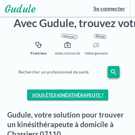
Se connecter
Avec Gudule,
trouvez vot
Nouveau !
Bientôt
stethoscope
medical_services
holiday_village
Praticiens
Aides à domicile
Hébergements
search
Rechercher un professionnel de santé
VOUS ÊTES KINÉSITHÉRAPEUTE ?
Gudule, votre solution pour trouver
un kinésithérapeute à domicile à
Chassiers 07110