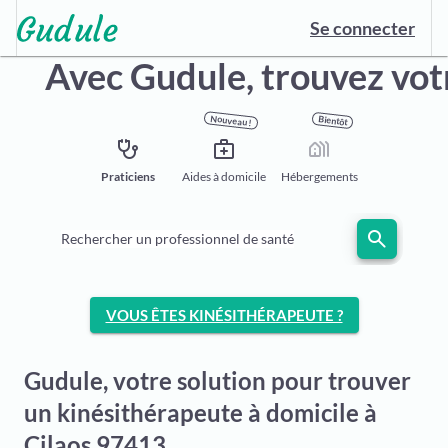
Se connecter
Avec Gudule,
trouvez vot
Nouveau !
Bientôt
stethoscope
medical_services
holiday_village
Praticiens
Aides à domicile
Hébergements
search
Rechercher un professionnel de santé
VOUS ÊTES KINÉSITHÉRAPEUTE ?
Gudule, votre solution pour trouver
un kinésithérapeute à domicile à
Cilaos 97413