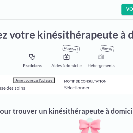
VO
z votre kinésithérapeute à 
Nouveau !
Bientôt
stethoscope
medical_services
holiday_village
Praticiens
Aides à domicile
Hébergements
Je ne trouve pas l'adresse
MOTIF DE CONSULTATION
pour trouver un kinésithérapeute à domici