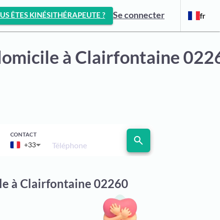
Se connecter
US ÊTES KINÉSITHÉRAPEUTE ?
fr
domicile
à Clairfontaine 022
CONTACT
search
Téléphone
+33
le à Clairfontaine 02260