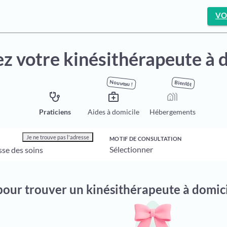
VO
z votre kinésithérapeute à 
Nouveau !
Bientôt
stethoscope
medical_services
holiday_village
Praticiens
Aides à domicile
Hébergements
Je ne trouve pas l'adresse
MOTIF DE CONSULTATION
 pour trouver un kinésithérapeute à domic