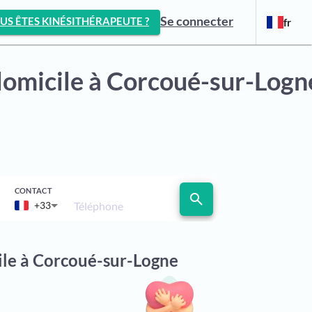
Se connecter
US ÊTES KINÉSITHÉRAPEUTE ?
fr
domicile
à Corcoué-sur-Logn
CONTACT
search
Téléphone
+33
ile à Corcoué-sur-Logne