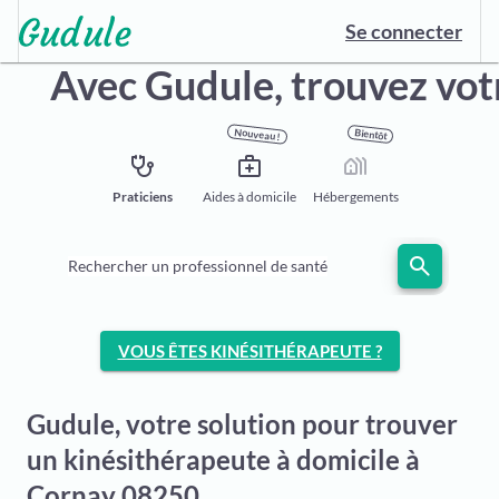
Se connecter
Avec Gudule,
trouvez vot
Nouveau !
Bientôt
stethoscope
medical_services
holiday_village
Praticiens
Aides à domicile
Hébergements
search
Rechercher un professionnel de santé
VOUS ÊTES KINÉSITHÉRAPEUTE ?
Gudule, votre solution pour trouver
un kinésithérapeute à domicile à
Cornay 08250