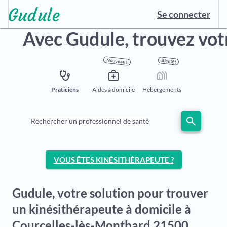
Se connecter
Avec Gudule,
trouvez vot
Nouveau !
Bientôt
stethoscope
medical_services
holiday_village
Praticiens
Aides à domicile
Hébergements
search
Rechercher un professionnel de santé
VOUS ÊTES KINÉSITHÉRAPEUTE ?
Gudule, votre solution pour trouver
un kinésithérapeute à domicile à
Courcelles-lès-Montbard 21500