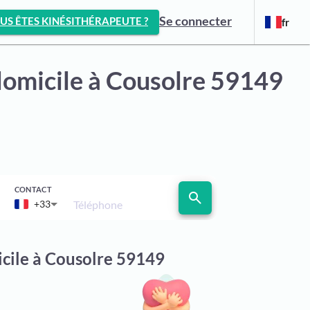
Se connecter
US ÊTES KINÉSITHÉRAPEUTE ?
fr
domicile
à Cousolre 59149
CONTACT
search
Téléphone
+33
icile à Cousolre 59149