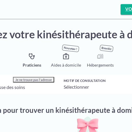
VO
z votre kinésithérapeute à 
Nouveau !
Bientôt
stethoscope
medical_services
holiday_village
Praticiens
Aides à domicile
Hébergements
Je ne trouve pas l'adresse
MOTIF DE CONSULTATION
n pour trouver un kinésithérapeute à dom