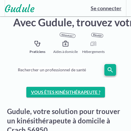
Se connecter
Avec Gudule,
trouvez vot
Nouveau !
Bientôt
stethoscope
medical_services
holiday_village
Praticiens
Aides à domicile
Hébergements
search
Rechercher un professionnel de santé
VOUS ÊTES KINÉSITHÉRAPEUTE ?
Gudule, votre solution pour trouver
un kinésithérapeute à domicile à
Crach 56950