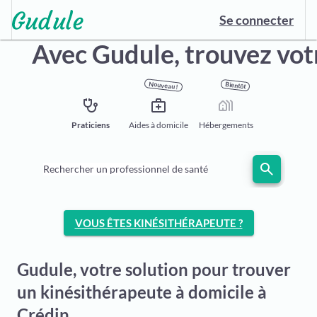
Se connecter
Avec Gudule,
trouvez vot
Nouveau !
Bientôt
stethoscope
medical_services
holiday_village
Praticiens
Aides à domicile
Hébergements
search
Rechercher un professionnel de santé
VOUS ÊTES KINÉSITHÉRAPEUTE ?
Gudule, votre solution pour trouver
un kinésithérapeute à domicile à
Crédin