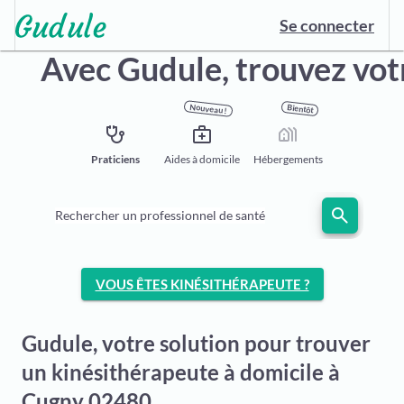
Se connecter
Avec Gudule,
trouvez vot
Nouveau !
Bientôt
stethoscope
medical_services
holiday_village
Praticiens
Aides à domicile
Hébergements
search
Rechercher un professionnel de santé
VOUS ÊTES KINÉSITHÉRAPEUTE ?
Gudule, votre solution pour trouver
un kinésithérapeute à domicile à
Cugny 02480