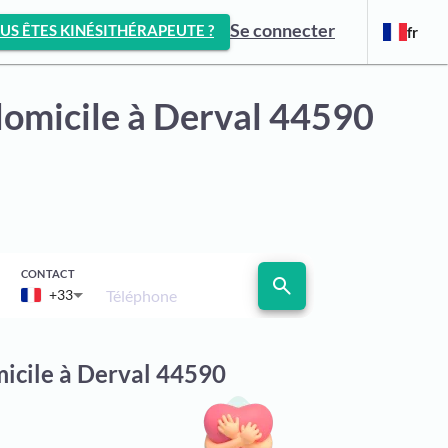
Se connecter
US ÊTES KINÉSITHÉRAPEUTE ?
fr
domicile
à Derval 44590
CONTACT
search
Téléphone
+33
micile à Derval 44590