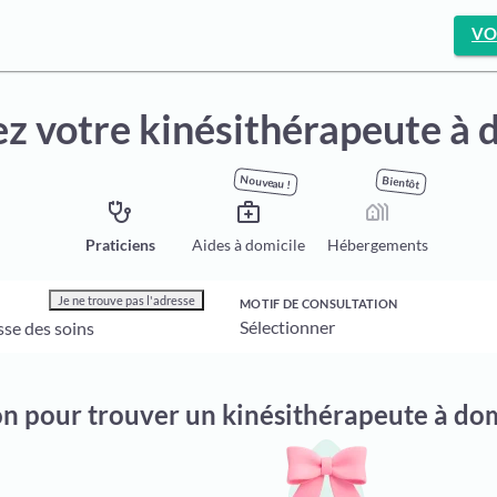
VO
z votre kinésithérapeute à 
Nouveau !
Bientôt
stethoscope
medical_services
holiday_village
Praticiens
Aides à domicile
Hébergements
Je ne trouve pas l'adresse
MOTIF DE CONSULTATION
on pour trouver un kinésithérapeute à do