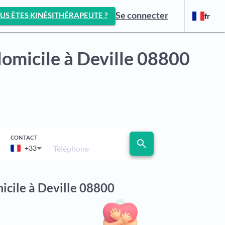
Se connecter
US ÊTES KINÉSITHÉRAPEUTE ?
fr
domicile
à Deville 08800
CONTACT
search
Téléphone
+33
icile à Deville 08800