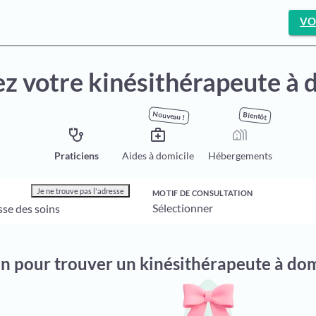
VO
z votre kinésithérapeute à 
Nouveau !
Bientôt
stethoscope
medical_services
holiday_village
Praticiens
Aides à domicile
Hébergements
Je ne trouve pas l'adresse
MOTIF DE CONSULTATION
on pour trouver un kinésithérapeute à dom