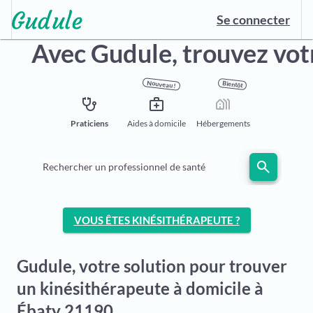
Se connecter
Avec Gudule,
trouvez vot
Nouveau !
Bientôt
stethoscope
medical_services
holiday_village
Praticiens
Aides à domicile
Hébergements
search
Rechercher un professionnel de santé
VOUS ÊTES KINÉSITHÉRAPEUTE ?
Gudule, votre solution pour trouver
un kinésithérapeute à domicile à
Ébaty 21190