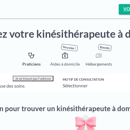
VO
z votre kinésithérapeute à 
Nouveau !
Bientôt
stethoscope
medical_services
holiday_village
Praticiens
Aides à domicile
Hébergements
Je ne trouve pas l'adresse
MOTIF DE CONSULTATION
on pour trouver un kinésithérapeute à dom