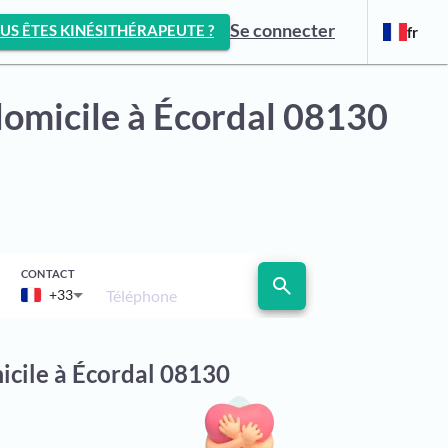
Se connecter
US ÊTES KINÉSITHÉRAPEUTE ?
fr
domicile
à Écordal 08130
CONTACT
search
Téléphone
+33
icile à Écordal 08130