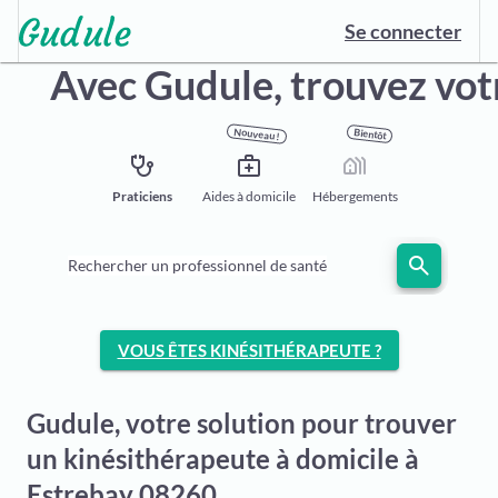
Se connecter
Avec Gudule,
trouvez vot
Nouveau !
Bientôt
stethoscope
medical_services
holiday_village
Praticiens
Aides à domicile
Hébergements
search
Rechercher un professionnel de santé
VOUS ÊTES KINÉSITHÉRAPEUTE ?
Gudule, votre solution pour trouver
un kinésithérapeute à domicile à
Estrebay 08260