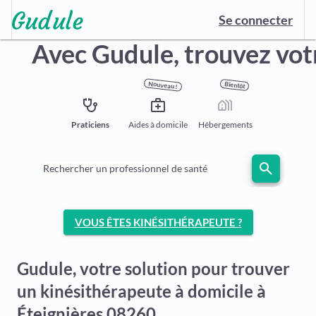
Se connecter
Avec Gudule,
trouvez vot
Nouveau !
Bientôt
stethoscope
medical_services
holiday_village
Praticiens
Aides à domicile
Hébergements
search
Rechercher un professionnel de santé
VOUS ÊTES KINÉSITHÉRAPEUTE ?
Gudule, votre solution pour trouver
un kinésithérapeute à domicile à
Éteignières 08260