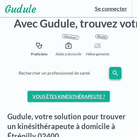
Se connecter
Avec Gudule,
trouvez vot
Nouveau !
Bientôt
stethoscope
medical_services
holiday_village
Praticiens
Aides à domicile
Hébergements
search
Rechercher un professionnel de santé
VOUS ÊTES KINÉSITHÉRAPEUTE ?
Gudule, votre solution pour trouver
un kinésithérapeute à domicile à
Étrépilly 02400